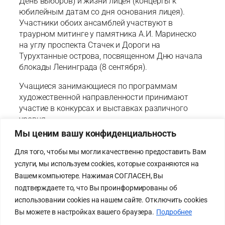
День выборов) и жизни лицея (концерты к
юбилейным датам со дня основания лицея).
Участники обоих ансамблей участвуют в
траурном митинге у памятника А.И. Маринеско
на углу проспекта Стачек и Дороги на
Турухтанные острова, посвященном Дню начала
блокады Ленинграда (8 сентября).
Учащиеся занимающиеся по программам
художественной направленности принимают
участие в конкурсах и выставках различного
уровня.
Мы ценим вашу конфиденциальность
Для того, чтобы мы могли качественно предоставить Вам
услуги, мы используем cookies, которые сохраняются на
Карта сайта
Cхема
Вашем компьютере. Нажимая СОГЛАСЕН, Вы
Политика
проезда
подтверждаете то, что Вы проинформированы об
конфиденциальности
Схема
использовании cookies на нашем сайте. Отключить cookies
Лицей на bus.gov.ru
безопасного
Вы можете в настройках вашего браузера.
Подробнее
прохода к