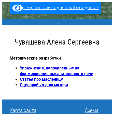
Перейти
Версия сайта для слабовидящих
к
содержимому
Чувашева Алена Сергеевна
Методические разработки
:
Упражнения, направленные на
формирование выразительности речи
Статья про масленицу
Сценарий ко дню матери
Карта сайта
Cхема