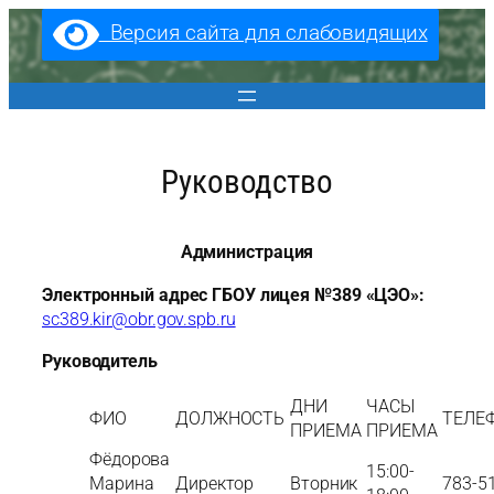
Перейти
Версия сайта для слабовидящих
к
содержимому
Руководство
Администрация
Электронный адрес ГБОУ лицея №389 «ЦЭО»:
sc389.kir@obr.gov.spb.ru
Руководитель
ДНИ
ЧАСЫ
ФИО
ДОЛЖНОСТЬ
ТЕЛЕ
ПРИЕМА
ПРИЕМА
Фёдорова
15:00-
Марина
Директор
Вторник
783-5