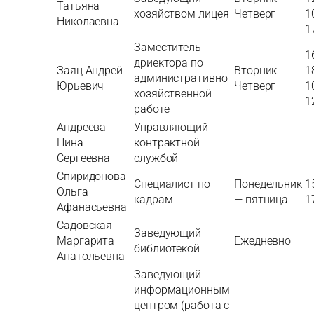
Татьяна
хозяйством лицея
Четверг
1
Николаевна
1
Заместитель
1
дриектора по
Заяц Андрей
Вторник
1
административно-
Юрьевич
Четверг
1
хозяйственной
1
работе
Андреева
Управляющий
Нина
контрактной
Сергеевна
службой
Спиридонова
Специалист по
Понедельник
1
Ольга
кадрам
— пятница
1
Афанасьевна
Садовская
Заведующий
Маргарита
Ежедневно
библиотекой
Анатольевна
Заведующий
информационным
центром (работа с