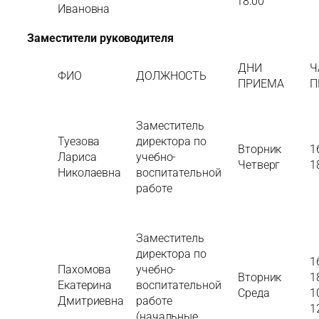
18:00
Ивановна
Заместители руководителя
ДНИ
Ч
ФИО
ДОЛЖНОСТЬ
ПРИЕМА
П
Заместитель
Туезова
директора по
Вторник
1
Лариса
учебно-
Четверг
1
Николаевна
воспитательной
работе
Заместитель
директора по
1
Пахомова
учебно-
Вторник
1
Екатерина
воспитательной
Среда
1
Дмитриевна
работе
1
(начальные