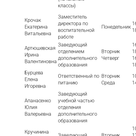
классы)
Заместитель
Крочак
директора по
1
Екатерина
Понедельник
воспитательной
1
Витальевна
работе
Заведующий
1
Артюшевская
отделением
Вторник
1
Ирина
дополнительного
Четверг
1
Валентиновна
образования
1
Бурцева
Ответственный по
Вторник
1
Елена
питанию
Среда
1
Игоревна
Заведующий
Апанасенко
учебной частью
Юлия
отделения
Валерьевна
дополнительного
образования
1
Кручинина
Заведующий
Вторник
1