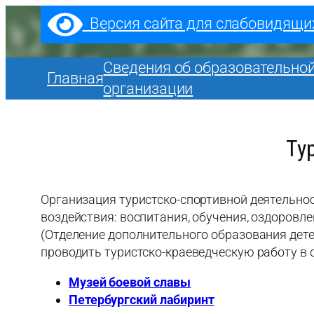
Перейти
Версия сайта для слабовидящи
к
содержимому
Сведения об образовательно
Главная
организации
Ту
Организация туристско-спортивной деятельно
воздействия: воспитания, обучения, оздоровл
(Отделение дополнительного образования дете
проводить туристско-краеведческую работу в
Музей боевой славы
Петербургский лабиринт