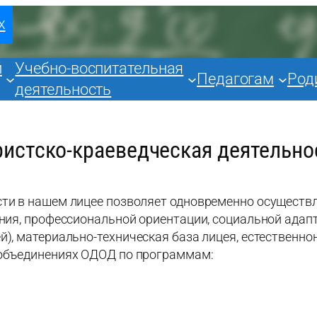
х
й
Учебно-воспитательная
Педагогам
Род
деятельность
ристско-краеведческая деятельно
сти в нашем лицее позволяет одновременно осуществ
ения, профессиональной ориентации, социальной адап
й), материально-техническая база лицея, естествен
 объединениях ОДОД по программам: