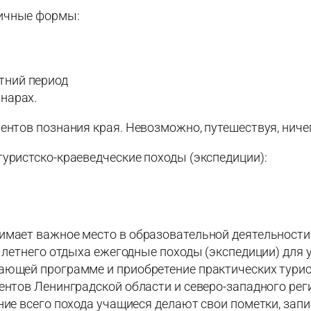
личные формы:
тний период
инарах.
ентов познания края. Невозможно, путешествуя, ничег
уристско-краеведческие походы (экспедиции):
имает важное место в образовательной деятельности 
х летнего отдыха ежегодные походы (экспедиции) для
ающей программе и приобретение практических турис
ентов Ленинградской области и северо-западного реги
ние всего похода учащиеся делают свои пометки, зап