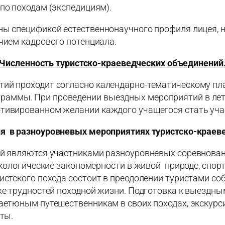
по походам (экспедициям).
ны спецификой естественнонаучного профиля лицея, 
ичием кадрового потенциала.
Численность туристско-краеведческих объединений
тий проходит согласно календарно-тематическому п
аммы. При проведении выездных мероприятий в лет
тивированном желании каждого учащегося стать учас
ия в разноуровневых мероприятиях туристско-краев
й являются участниками разноуровневых соревновани
 экологические закономерности в живой природе, спо
ристского похода состоит в преодолении туристами с
кже трудностей походной жизни. Подготовка к выезд
етюным путешественникам в своих походах, экскурсия
ты.