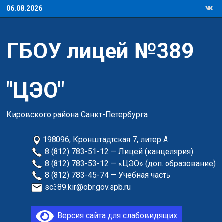
Перейти
06.08.2026
к
содержимому
ГБОУ лицей №389
"ЦЭО"
Кировского района Санкт-Петербурга
198096, Кронштадтская 7, литер А
8 (812) 783-51-12 — Лицей (канцелярия)
8 (812) 783-53-12 — «ЦЭО» (доп. образование)
8 (812) 783-45-74 — Учебная часть
sc389.kir@obr.gov.spb.ru
Версия сайта для слабовидящих