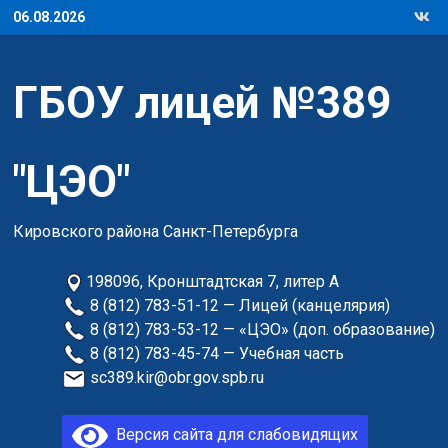
Перейти
06.08.2026
к
содержимому
ГБОУ лицей №389
"ЦЭО"
Кировского района Санкт-Петербурга
198096, Кронштадтская 7, литер А
8 (812) 783-51-12 — Лицей (канцелярия)
8 (812) 783-53-12 — «ЦЭО» (доп. образование)
8 (812) 783-45-74 — Учебная часть
sc389.kir@obr.gov.spb.ru
Версия сайта для слабовидящих