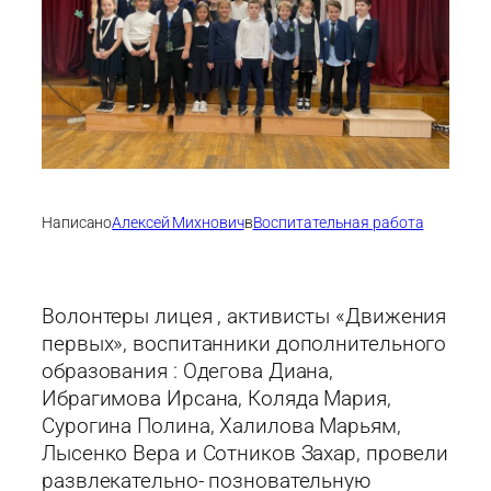
Написано
Алексей Михнович
в
Воспитательная работа
Волонтеры лицея , активисты «Движения
первых», воспитанники дополнительного
образования : Одегова Диана,
Ибрагимова Ирсана, Коляда Мария,
Сурогина Полина, Халилова Марьям,
Лысенко Вера и Сотников Захар, провели
развлекательно- позновательную