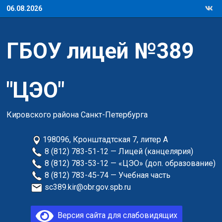
Перейти
06.08.2026
к
содержимому
ГБОУ лицей №389
"ЦЭО"
Кировского района Санкт-Петербурга
198096, Кронштадтская 7, литер А
8 (812) 783-51-12 — Лицей (канцелярия)
8 (812) 783-53-12 — «ЦЭО» (доп. образование)
8 (812) 783-45-74 — Учебная часть
sc389.kir@obr.gov.spb.ru
Версия сайта для слабовидящих