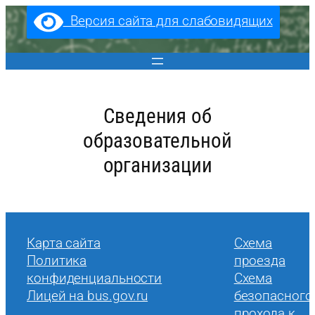
Перейти
Версия сайта для слабовидящих
к
содержимому
Сведения об
образовательной
организации
Карта сайта
Cхема
Политика
проезда
конфиденциальности
Схема
Лицей на bus.gov.ru
безопасного
прохода к