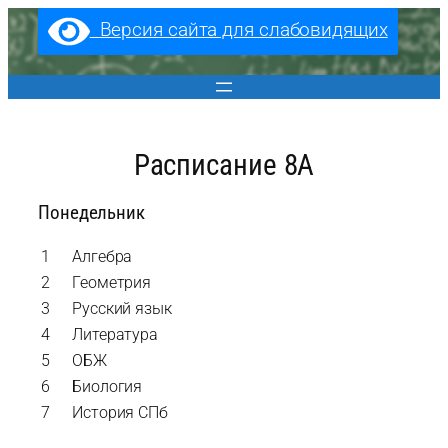
Перейти
Версия сайта для слабовидящих
к
содержимому
Расписание 8А
Понедельник
1
Алгебра
2
Геометрия
3
Русский язык
4
Литература
5
ОБЖ
6
Биология
7
История СПб