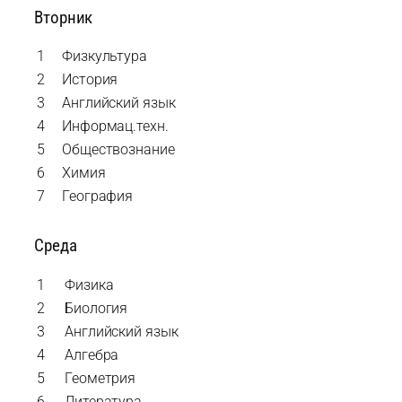
Вторник
1
Физкультура
2
История
3
Английский язык
4
Информац.техн.
5
Обществознание
6
Химия
7
География
Среда
1
Физика
2
Биология
3
Английский язык
4
Алгебра
5
Геометрия
6
Литература