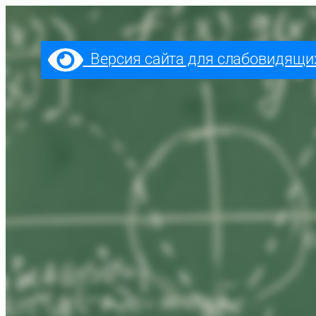
Перейти
к
содержимому
Версия сайта для слабовидящи