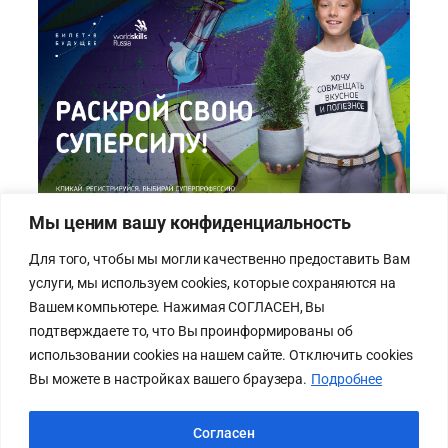
Мы ценим вашу конфиденциальность
Для того, чтобы мы могли качественно предоставить Вам
услуги, мы используем cookies, которые сохраняются на
Карта сайта
Cхема
Вашем компьютере. Нажимая СОГЛАСЕН, Вы
Политика
проезда
подтверждаете то, что Вы проинформированы об
конфиденциальности
Схема
использовании cookies на нашем сайте. Отключить cookies
Лицей на bus.gov.ru
безопасного
Вы можете в настройках вашего браузера.
Подробнее
прохода к
лицею
Согласен