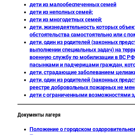
дети из малообеспеченных семей
дети из неполных семей;
дети из многодетных семей;
дети, жизнедеятельность которых объек
обстоятельства самостоятельно или с п
дети, один из родителей (законных пред
выполнении специальных задач) на терри
военную службу по мобилизации в ВС РФ 
пасынками и падчерицами граждан, кото
дети, страдающие заболеванием целиак
дети, один из родителей (законных пре
реестре добровольных пожарных не мене
дети с ограниченными возможностями з
Документы лагеря
Положение о городском оздоровительно