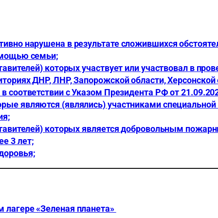
тивно нарушена в результате сложившихся обстояте
омощью семьи;
ставителей) которых участвует или участвовал в про
ториях ДНР, ЛНР, Запорожской области, Херсонской 
в соответствии с Указом Президента РФ от 21.09.20
рые являются (являлись) участниками специальной 
ия;
дставителей) которых является добровольным пожарн
е 3 лет;
доровья;
м лагере «Зеленая планета»