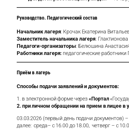
Руководство. Педагогический состав
Начальник лагеря
: Крочак Екатерина Виталье
Заместитель начальника лагеря
: Глактионов
Педагоги-организаторы
: Белюшина Анастаси
Работники лагеря:
педагогические работники
Приём в лагерь
Способы подачи заявлений и документов:
1. в электронной форме через
«Портал
«Госуда
2. при личном обращении на прием в лицее в
03.03.2026 (первый день подачи документов) – с
далее: среда– с 16.00 до 18.00, четверг – с 10.