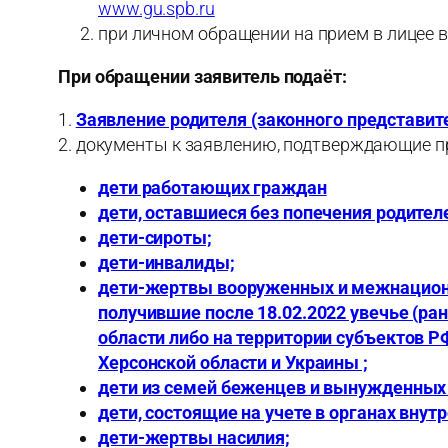
www.gu.spb.ru
при личном обращении на прием в лицее 
При обращении заявитель подаёт:
1.
Заявление родителя (законного представите
2. документы к заявлению, подтверждающие пр
дети работающих граждан
дети, оставшиеся без попечения родител
дети-сироты;
дети-инвалиды;
дети-жертвы вооруженных и межнационал
получившие после 18.02.2022 увечье (ра
области либо на территории субъектов Р
Херсонской области и Украины ;
дети из семей беженцев и вынужденных
дети, состоящие на учете в органах внутр
дети-жертвы насилия;