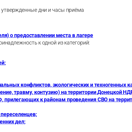
в утвержденные дни и часы приёма
ля) о предоставлении места в лагере
инадлежность к одной из категорий:
ей;
ьных конфликтов, экологических и техногенных кат
нение, травму, контузию) на территории Донецкой НД
Ф, прилегающих к районам проведения СВО на террит
 переселенцев;
енних дел;