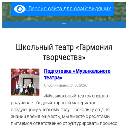
Перейти
Версия сайта для слабовидящих
к
содержимому
Школьный театр «Гармония
творчества»
Подготовка «Музыкального
театра»
Опубликовано: 21.05.2026
«Музыкальный театр» спешно
разучивает бодрый хоровой материал к
следующему учебному году. Поскольку до Дня
знаний время ещё есть, мы вместе с ребятами
пытаемся ответственно структурировать процесс