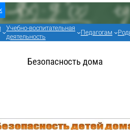
х
й
Учебно-воспитательная
Педагогам
Род
деятельность
Безопасность дома