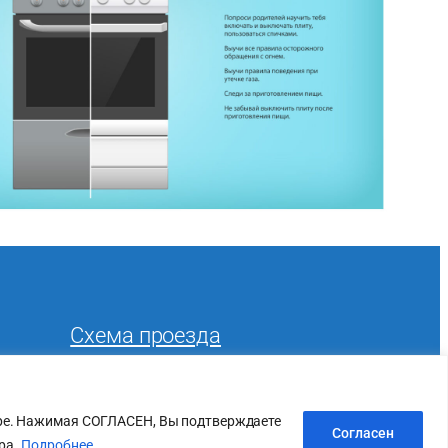
Cхема проезда
Схема безопасного прохода к
лицею
тере. Нажимая СОГЛАСЕН, Вы подтверждаете
Согласен
ра.
Подробнее