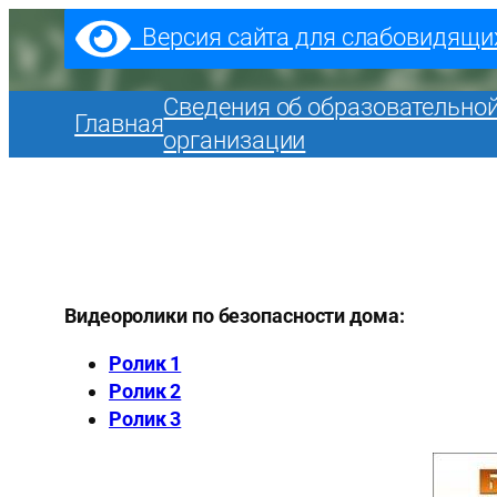
Перейти
Версия сайта для слабовидящи
к
содержимому
Сведения об образовательно
Главная
организации
Видеоролики по безопасности дома:
Ролик 1
Ролик 2
Ролик 3