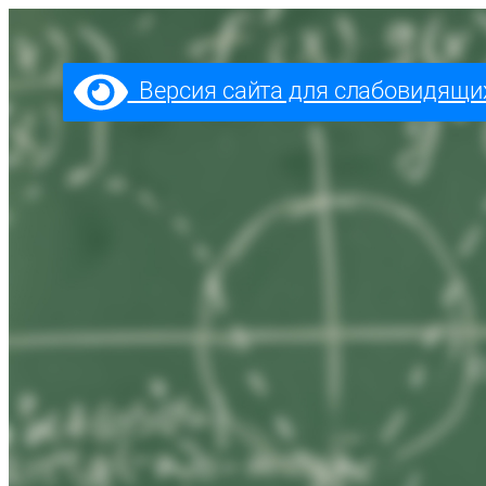
Перейти
к
содержимому
Версия сайта для слабовидящи