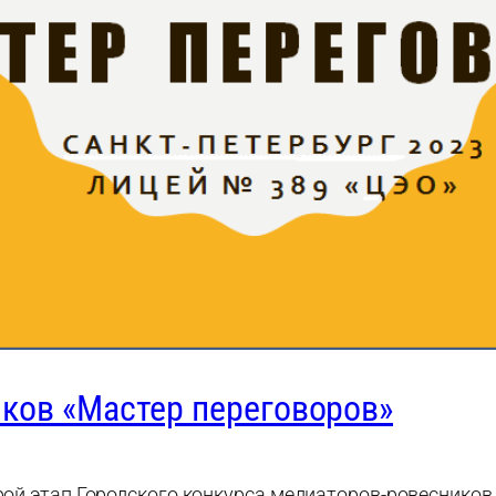
ков «Мастер переговоров»
орой этап Городского конкурса медиаторов-ровесников