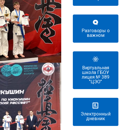
Разговоры о
важном
Виртуальная
школа ГБОУ
лицея № 389
"ЦЭО"
Электронный
дневник