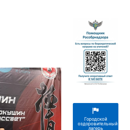
Городской
оздоровительный
лагерь