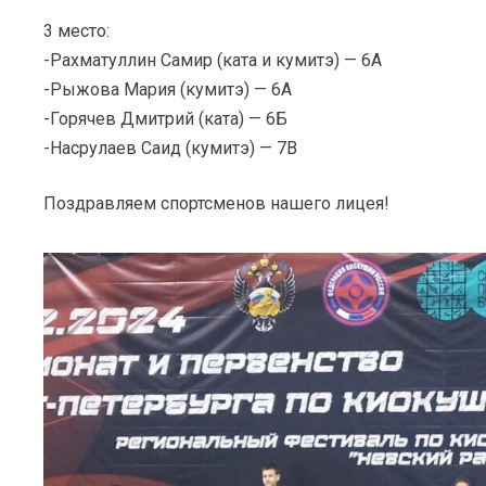
3 место:
-Рахматуллин Самир (ката и кумитэ) — 6А
-Рыжова Мария (кумитэ) — 6А
-Горячев Дмитрий (ката) — 6Б
-Насрулаев Саид (кумитэ) — 7В
Поздравляем спортсменов нашего лицея!