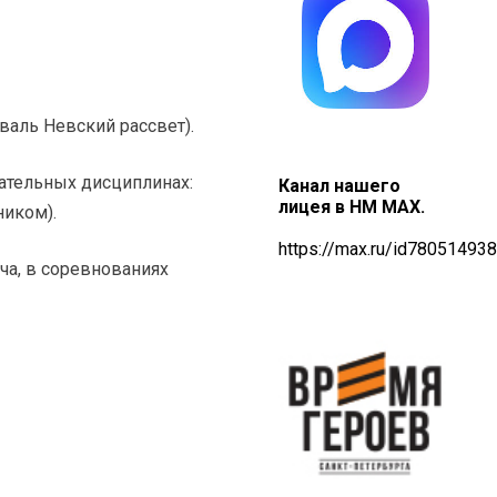
валь Невский рассвет).
ательных дисциплинах:
Канал нашего
лицея в НМ MAX.
ником).
https://max.ru/id78051493
а, в соревнованиях